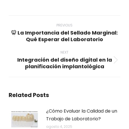
on
on
on
on
on
WhatsApp
LinkedIn
Pinterest
X
Facebook
Post
navigation
PREVIOUS
🦷 La Importancia del Sellado Marginal:
Previous
Qué Esperar del Laboratorio
post:
NEXT
Integración del diseño digital en la
Next
planificación implantológica
post:
Related Posts
¿Cómo Evaluar la Calidad de un
Trabajo de Laboratorio?
agosto 4, 2025