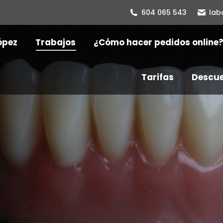
604 065 543
lab
ópez
Trabajos
¿Cómo hacer pedidos online
Tarifas
Descuen