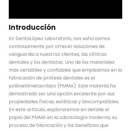
Introducción
En DentaLópez Laboratorio, nos esforzamos
continuamente por ofrecer soluciones de
vanguardia a nuestros clientes, las clínicas
dentales y los dentistas. Uno de los materiales
más versátiles y confiables que empleamos en la
fabricación de prótesis dentales es el
polimetilmetacrilato (PMMA). Este material ha
demostrado ser una opción excelente por sus
propiedades físicas, estéticas y biocompatibles.
En este artículo, exploraremos en detalle el
papel del PMMA en la odontología moderna, su
proceso de fabricación y los beneficios que