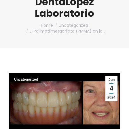
DentaLópez
Laboratorio
You are here:
Home
Uncategorized
El Polimetilmetacrilato (PMMA) en la…
Uncategorized
Jun
4
2024