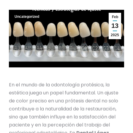
Uncategorized
Feb
13
2025
En el mundo de la odontología protésica, la
estética juega un papel fundamental. Un ajuste
de color preciso en una prótesis dental no solo
contribuye a la naturalidad de la restauración,
sino que también influye en la satisfacción del
paciente y en la percepción del trabajo del
profesional odontológico. En
Dental López
,