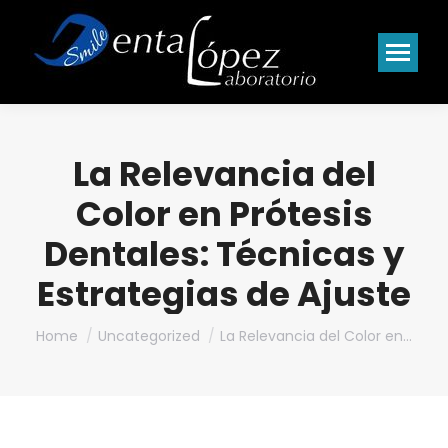
La Relevancia del
Color en Prótesis
Dentales: Técnicas y
Estrategias de Ajuste
You are here:
Home
Uncategorized
La Relevancia del Color en…