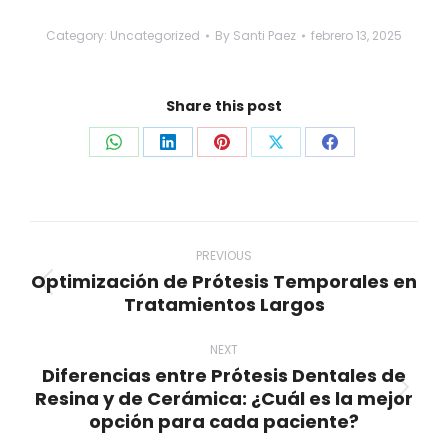
Category:
Uncategorized
By
Santi Paez
febrero 13, 2025
Share this post
Share
Share
Share
Share
Share
on
on
on
on
on
WhatsApp
LinkedIn
Pinterest
X
Facebook
Post
navigation
PREVIOUS
Optimización de Prótesis Temporales en
Previous
Tratamientos Largos
post:
NEXT
Diferencias entre Prótesis Dentales de
Resina y de Cerámica: ¿Cuál es la mejor
Next
opción para cada paciente?
post: